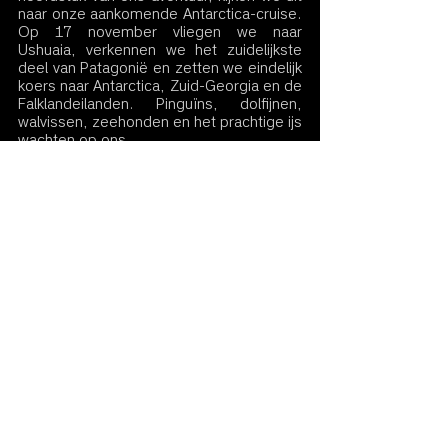
naar onze aankomende Antarctica-cruise. 
Op 17 november vliegen we naar 
Ushuaia, verkennen we het zuidelijkste 
deel van Patagonië en zetten we eindelijk 
koers naar Antarctica, Zuid-Georgia en de 
Falklandeilanden. Pinguïns, dolfijnen, 
walvissen, zeehonden en het prachtige ijs 
wachten op ons.