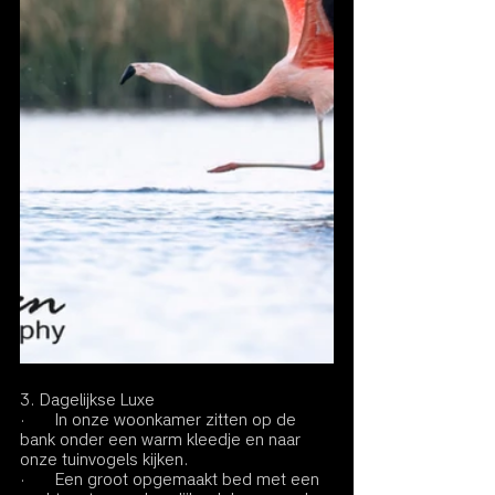
3. Dagelijkse Luxe
·       In onze woonkamer zitten op de 
bank onder een warm kleedje en naar 
onze tuinvogels kijken.
·       Een groot opgemaakt bed met een 