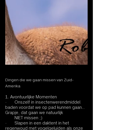
Dingen die we gaan missen van Zuid-
Amerika
1. Avontuurlijke Momenten
·       Onszelf in insectenwerendmiddel 
baden voordat we op pad kunnen gaan.. 
Grapje, dat gaan we natuurlijk
        NIET missen ;)
·       Slapen in een daktent in het 
regenwoud met vogelgeluiden als onze 