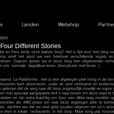
is
Landen
Webshop
Partne
 2023
- Four Different Stories
or en Peru sinds onze laatste blog? Het is tijd voor een blog met
Soms voelt het alsof we een heleboel verschillende vogels en
men. Daarom geven we in deze blog een uitgebreider verhaa
 ons ‘normale’ dagelijkse leven. Veel plezier met lezen :)
enaamd ‘La Plataforma’. Het is een afgelegen plek hoog in de ber
elsoorten kunt observeren, zoals de zeer zeldzame en endemis
elezen dat de weg naar dit dorp ongelooflijk moeilijk en super m
leen met speciaal aangepaste 4x4’s naar boven om deze stad te be
wielen en zijn extra krachtig om door een dikke laag modder o
oeristen die 4WD-jeeps om naar deze afgelegen plek te komen
dde, dachten we dat we veel geld zouden uitgeven om zo’n auto t
te eten in lokale ‘restaurants’ in het dorp. Maar vorig jaar hoord