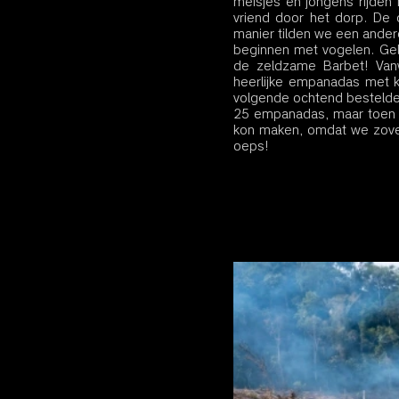
meisjes en jongens rijden 
vriend door het dorp. De
manier tilden we een andere
beginnen met vogelen. Gel
de zeldzame Barbet! Van
heerlijke empanadas met 
volgende ochtend bestelde
25 empanadas, maar toen i
kon maken, omdat we zovee
oeps!