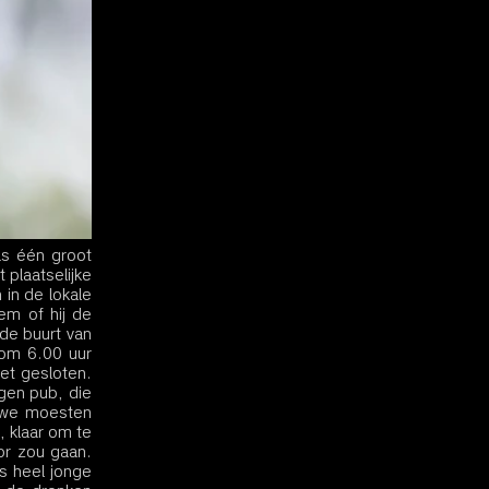
s één groot 
plaatselijke 
n de lokale 
m of hij de 
e buurt van 
om 6.00 uur 
et gesloten. 
gen pub, die 
 we moesten 
, klaar om te 
r zou gaan. 
s heel jonge 