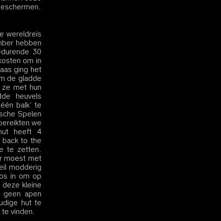
 beschermen.
e wereldreis 
mber hebben 
edurende 30 
osten om in 
aas ging het 
m de gladde 
 ze met hun 
de heuvels 
én balk’ te 
sche Spelen 
ereikten we 
ut heeft 4 
back to the 
te zetten. 
r moest met 
eil modderig 
os in om op 
deze kleine 
 geen apen 
dige hut te 
te vinden.