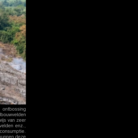
ontbossing 
dbouwvelden 
js van zeer 
elden enz., 
consumptie. 
kunnen deze 