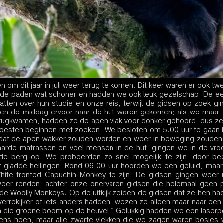
om dit jaar in juli weer terug te komen. Dit keer waren er ook tw
de paden wat schoner en hadden we ook leuk gezelschap. De ee
atten over hun studie en onze reis, terwijl de gidsen op zoek gi
en de middag ervoor naar de hut waren gekomen; als we maar z
rugkwamen, hadden ze de apen vlak voor donker gehoord, dus ze 
oesten beginnen met zoeken. We besloten om 5.00 uur te gaan 
voordat de apen wakker zouden worden en weer in beweging zouden
 harde matrassen en veel mensen in de hut, gingen we in de vro
de berg op. We probeerden zo snel mogelijk te zijn, door bee
gladde hellingen. Rond 06.00 uur hoorden we een geluid, maar l
te-fronted Capuchin Monkey te zijn. De gidsen gingen weer ui
 weer renden; achter onze onervaren gidsen die helemaal geen pl
e Woolly Monkeys. Op de uitkijk zeiden de gidsen dat ze hen had
errekijker of iets anders hadden, wezen ze alleen maar naar een 
in die groene boom op de heuvel.” Gelukkig hadden we een laserpoi
s heen, maar alle zwarte vlekken die we zagen waren bosjes ve