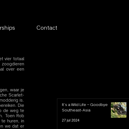
rships
Contact
 vier totaal 
 zoogdieren 
l over een 
gen, waar je 
che Scarlet-
odderig is. 
It’s a Wild Life – Goodbye
reiken. Die 
Southeast-Asia
p de weg te 
. Toen Rob 
27 jul 2024
e huren, in 
en we dat er 