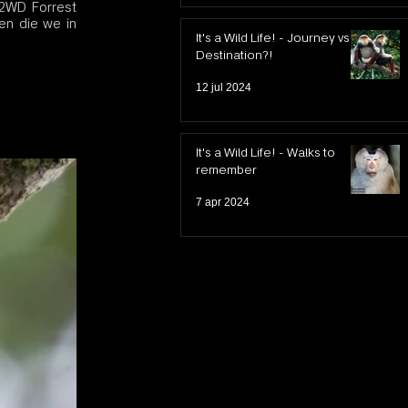
2WD Forrest 
n die we in 
It's a Wild Life! - Journey vs.
Destination?!
12 jul 2024
It's a Wild Life! - Walks to
remember
7 apr 2024