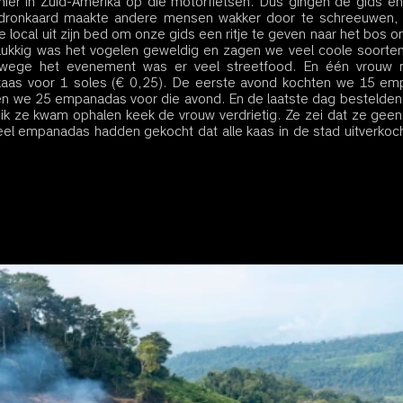
hier in Zuid-Amerika op die motorfietsen. Dus gingen de gids en
 dronkaard maakte andere mensen wakker door te schreeuwen, 
 local uit zijn bed om onze gids een ritje te geven naar het bos om 
ukkig was het vogelen geweldig en zagen we veel coole soorten
wege het evenement was er veel streetfood. En één vrouw m
kaas voor 1 soles (€ 0,25). De eerste avond kochten we 15 em
n we 25 empanadas voor die avond. En de laatste dag bestelden
k ze kwam ophalen keek de vrouw verdrietig. Ze zei dat ze gee
l empanadas hadden gekocht dat alle kaas in de stad uitverkoch