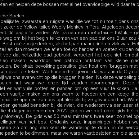
roten en helpen deze bossen met al het overvloedige wild daar te
sche Spelen
eilijkste, zwaarste en ruigste was die we tot nu toe tijdens onz
t zeker de Yellow-tailed Woolly Monkey in Peru. Afgelopen dece
erd dit aapje te vinden. We namen een motortaxi – tuktuk – g
e weg om bij het begin te komen van een pad dat ons 2 uur zou k
. Best oké zou je denken, als het pad maar grind en vlak was. Hel
steil en dan moesten we af en toe op handen en voeten kruipen o
t vee dat hetzelfde pad gebruikt, verbetert het ook niet, omdat
en maken, waardoor een patroon ontstaat van kleine glad
len. De lokale bevolking gebruikte glad hout om ‘bruggen met é
en over te steken. We hadden het gevoel dat we aan de Olympi
jl we ons evenwicht op die bruggen hielden. Na deze wandeling b
uten hut waar we onze tijd zouden doorbrengen. Deze h
let en wat vuile potten en pannen om op een vuur te koken. Ja, 
 een vuurtje maken om ons warm te houden en een kopje thee 
 naar de apen en zou ons ophalen als hij ze gevonden had. Wate
worden gehaald beneden bij de rivier, die wederom via een zeer st
s die 4 dagen in december 2022 gingen we met onze gids het b
ly Monkeys. De gids was 50 maar minstens twee keer zo snel op 
hellingen van het bos. Ondanks onze inspanningen hebben we
geen zin om nog een keer de wandeling te doen, in de eenvou
ige paden te beklimmen, maar we waren vastbesloten om die apen 