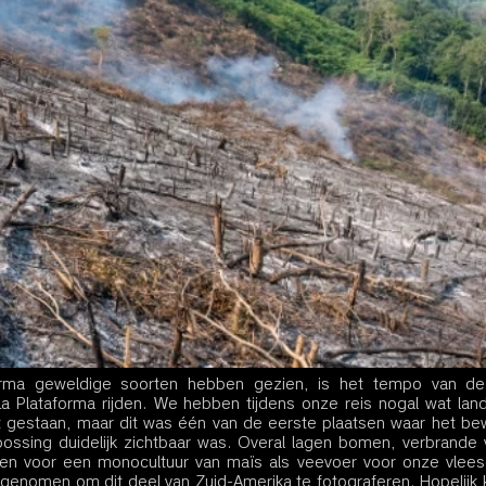
orma geweldige soorten hebben gezien, is het tempo van de 
a Plataforma rijden. We hebben tijdens onze reis nogal wat lan
 gestaan, maar dit was één van de eerste plaatsen waar het bewi
ossing duidelijk zichtbaar was. Overal lagen bomen, verbrande v
en voor een monocultuur van maïs als veevoer voor onze vlees
 genomen om dit deel van Zuid-Amerika te fotograferen. Hopelijk 