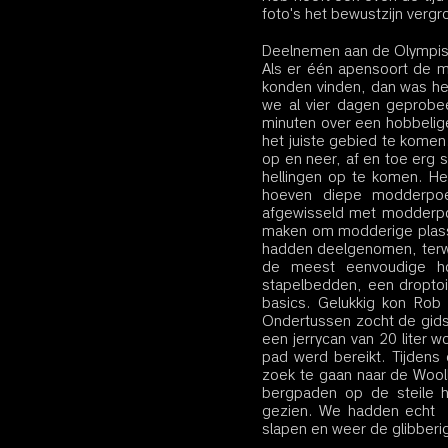
foto's het bewustzijn verg
Deelnemen aan de Olympi
Als er één apensoort de mo
konden vinden, dan was he
we al vier dagen geprobe
minuten over een hobbelig
het juiste gebied te komen
op en neer, af en toe erg 
hellingen op te komen. He
hoeven diepe modderpoel
afgewisseld met modderpoe
maken om modderige plass
hadden deelgenomen, terwi
de meest eenvoudige ho
stapelbedden, een droptoi
basics. Gelukkig kon Rob
Ondertussen zocht de gids
een jerrycan van 20 liter 
pad werd bereikt. Tijden
zoek te gaan naar de Wool
bergpaden op de steile 
gezien. We hadden echt  
slapen en weer de glibber