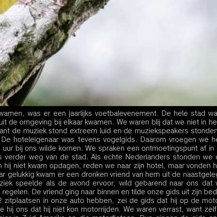
amen, was er een jaarlijks voetbalevenement. De hele stad wa
it de omgeving bij elkaar kwamen. We waren blij dat we niet in het 
ant de muziek stond extreem luid en de muziekspeakers stonden i
. De hoteleigenaar was tevens vogelgids. Daarom vroegen we he
uur bij ons wilde komen. We spraken een ontmoetingspunt af in d
s verder weg van de stad. Als echte Nederlanders stonden we 
n hij niet kwam opdagen, reden we naar zijn hotel, maar vonden h
maar gelukkig kwam er een dronken vriend van hem uit de naastgele
ziek speelde als de avond ervoor, wild gebarend naar ons dat
es regelen. De vriend ging naar binnen en tilde onze gids uit zijn bed
zitplaatsen in onze auto hebben, zei de gids dat hij op de moto
hij ons dat hij niet kon motorrijden. We waren verrast, want zelf