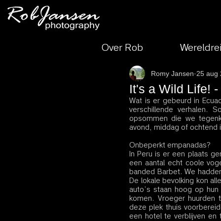
Over Rob
Wereldre
Romy Jansen
25 aug
It's a Wild Life! 
Wat is er gebeurd in Ecuad
verschillende verhalen. 
opsommen die we tegenko
avond, middag of ochtend in
Onbeperkt empanadas?
In Peru is er een plaats g
een aantal echt coole vog
banded Barbet. We hadden g
De lokale bevolking kon al
auto’s staan hoog op hun 
komen. Vroeger huurden t
deze plek thuis voorberei
een hotel te verblijven en 