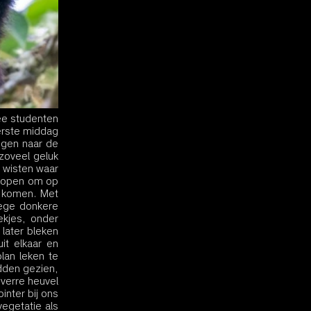
ee studenten 
rste middag 
ngen naar de 
oveel geluk 
wisten waar 
lopen om op 
 komen. Met 
ege donkere 
kjes, onder 
ater bleken 
t elkaar en 
an leken te 
den gezien, 
verre heuvel 
nter bij ons 
getatie als 