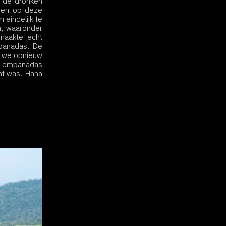
 de dronken 
en op deze 
eindelijk te 
, waaronder 
aakte echt 
panadas. De 
 we opnieuw 
n empanadas 
t was. Haha 