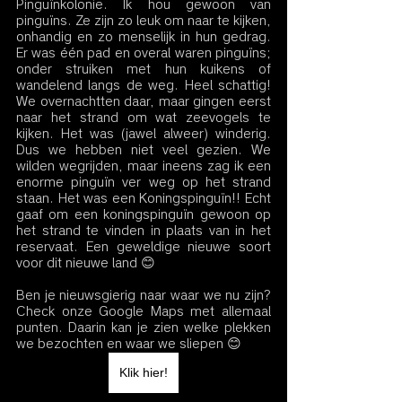
Pinguïnkolonie. Ik hou gewoon van 
pinguïns. Ze zijn zo leuk om naar te kijken, 
onhandig en zo menselijk in hun gedrag. 
Er was één pad en overal waren pinguïns; 
onder struiken met hun kuikens of 
wandelend langs de weg. Heel schattig! 
We overnachtten daar, maar gingen eerst 
naar het strand om wat zeevogels te 
kijken. Het was (jawel alweer) winderig. 
Dus we hebben niet veel gezien. We 
wilden wegrijden, maar ineens zag ik een 
enorme pinguïn ver weg op het strand 
staan. Het was een Koningspinguïn!! Echt 
gaaf om een ​​koningspinguïn gewoon op 
het strand te vinden in plaats van in het 
reservaat. Een geweldige nieuwe soort 
voor dit nieuwe land 😊
Ben je nieuwsgierig naar waar we nu zijn? 
Check onze Google Maps met allemaal 
punten. Daarin kan je zien welke plekken 
we bezochten en waar we sliepen 😊
Klik hier!