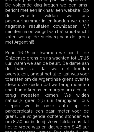
De volgende dag kregen we een sms-
bericht met een link naar een website. Op 
de website vulden we ons 
paspoortnummer in en konden we onze 
negatieve resultaten downloaden. Vijf 
minuten na ontvangst van het sms-bericht 
zaten we op de snelweg naar de grens 
met Argentinië.
Rond 16:15 uur kwamen we aan bij de 
Chileense grens en na wachten tot 17:15 
uur, waren we aan de beurt. De dame aan 
de balie zei dat we niet konden 
oversteken, omdat het al te laat was voor 
toeristen om de Argentijnse grens over te 
steken. Ze zeiden dat we terug moesten 
naar Punta Arenas en morgen om acht uur 
terug moesten komen. We wilden 
natuurlijk geen 2,5 uur terugrijden, dus 
sliepen we in onze auto op de 
parkeerplaats een paar meter voor de 
grens. De volgende ochtend stonden we 
om 8.30 uur in de rij. Ze vertelden ons dat 
het te vroeg was en dat we om 9.45 uur 