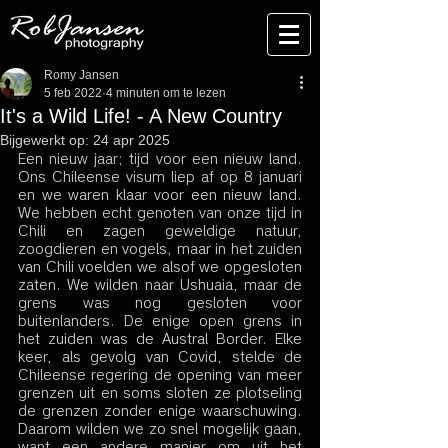
Romy Jansen
5 feb 2022
4 minuten om te lezen
It's a Wild Life! - A New Country
Bijgewerkt op:
24 apr 2025
Een nieuw jaar; tijd voor een nieuw land. 
Ons Chileense visum liep af op 8 januari 
en we waren klaar voor een nieuw land. 
We hebben echt genoten van onze tijd in 
Chili en zagen geweldige natuur, 
zoogdieren en vogels, maar in het zuiden 
van Chili voelden we alsof we opgesloten 
zaten. We wilden naar Ushuaia, maar de 
grens was nog gesloten voor 
buitenlanders. De enige open grens in 
het zuiden was de Austral Border. Elke 
keer, als gevolg van Covid, stelde de 
Chileense regering de opening van meer 
grenzen uit en soms sloten ze plotseling 
de grenzen zonder enige waarschuwing. 
Daarom wilden we zo snel mogelijk gaan, 
want een andere manier om uit het 