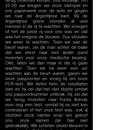
terug moesten komen. Dus eindelijk, om 
10.00 uur kregen we onze stempel en 
ons papierwerk voor de auto en gingen 
we naar de Argentijnse kant. Bij de 
Argentijnse grens stonden al veel 
mensen in de rij te wachten. We vroegen 
of het de juiste rij voor ons was en dat 
was het volgens de douane. Dus stonden 
we weer te wachten. Toen we aan de 
beurt waren, zei de man achter de balie 
dat we eerst naar een ander pand 
moesten voor onze medische keuring. 
Oké, laten we dan maar in die rij gaan 
wachten. Toen we na weer een uur 
wachten aan de beurt waren, gaven we 
onze paspoorten en vroeg hij om onze 
PCR-test. We lieten hem de resultaten 
zien en hij zei dat het niet klopte omdat 
ons paspoortnummer ontbrak. Hij zei dat 
we terug moesten naar Punta Arenas 
voor nog een test, omdat hij nu niet kon 
controleren of het onze test was, ook al 
stonden onze namen erop (en geloof 
ons, onze namen zijn hier niet 
gebruikelijk). We scheten zeven kleuren in 