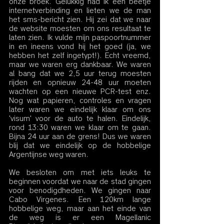
onze broek. Gelukkig had ik een beetje 
internetverbinding en lieten we de man 
het sms-bericht zien. Hij zei dat we naar 
de website moesten om ons resultaat te 
laten zien. Ik vulde mijn paspoortnummer 
in en ineens vond hij het goed (ja, we 
hebben het zelf ingetypt!). Echt vreemd, 
maar we waren erg dankbaar. We waren 
al bang dat we 2,5 uur terug moesten 
rijden en opnieuw 24-48 uur moeten 
wachten op een nieuwe PCR-test enz. 
Nog wat papieren, controles en vragen 
later waren we eindelijk klaar om ons 
'visum' voor de auto te halen. Eindelijk, 
rond 13:30 waren we klaar om te gaan. 
Bijna 24 uur aan de grens! Dus we waren 
blij dat we eindelijk op de hobbelige 
Argentijnse weg waren.
We besloten om met iets leuks te 
beginnen voordat we naar de stad gingen 
voor benodigdheden. We gingen naar 
Cabo Virgenes. Een 120km lange 
hobbelige weg, maar aan het einde van 
de weg is er een Magellanic 